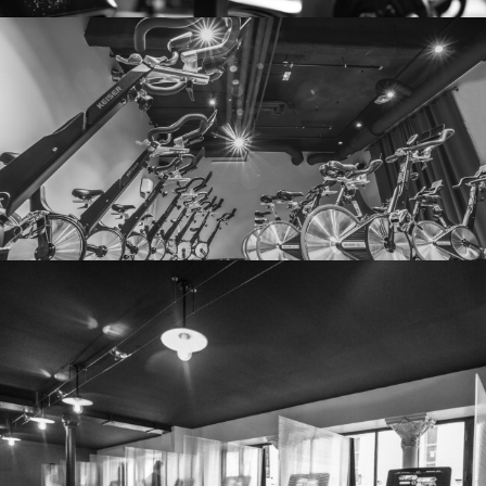
avec des exercices ciblés
ACTIVITÉS
HOME
CYCLING
Brûlez des calories et
renforcez votre endurance
en groupe, avec musique
motivante.
ACTIVITÉS
HOME
CARDIO