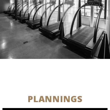
Améliorez votre santé
cardiovasculaire avec des
entraînements adaptés à tous les
niveaux.
PLANNINGS