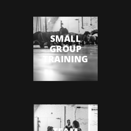
SMALL
GROUP
TRAINING