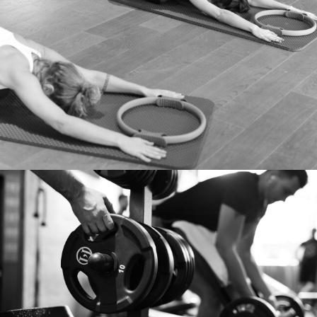
PILATES
Renforcez et tonifiez votre corps
tout en améliorant votre bien-être
mental.
ACTIVITÉS
HOME
RENFORCEMENT
MUSCULAIRE
Développez votre force,
sculptez votre corps et
améliorez votre posture