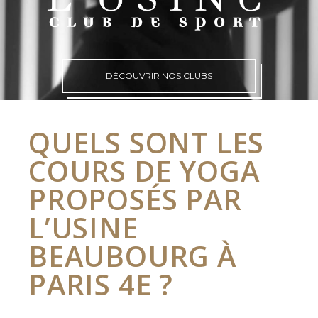
DÉCOUVRIR NOS CLUBS
QUELS SONT LES
COURS DE YOGA
PROPOSÉS PAR
L’USINE
BEAUBOURG À
PARIS 4E ?