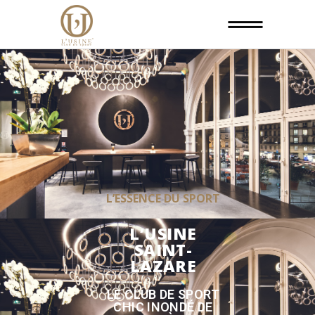
L’ESSENCE DU SPORT
L’USINE
SAINT-
LAZARE
LE CLUB DE SPORT
CHIC INONDÉ DE