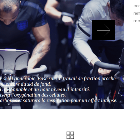
con
ren
max