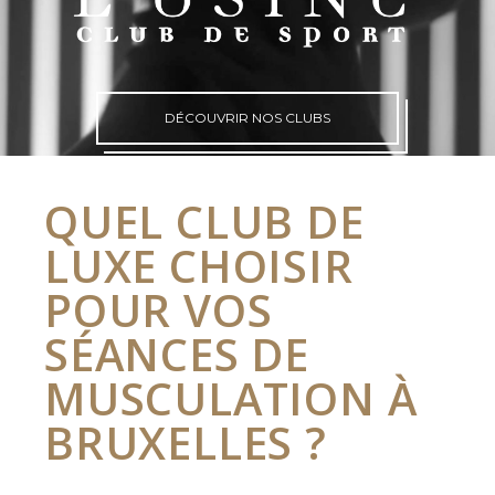
DÉCOUVRIR NOS CLUBS
QUEL CLUB DE
LUXE CHOISIR
POUR VOS
SÉANCES DE
MUSCULATION À
BRUXELLES ?