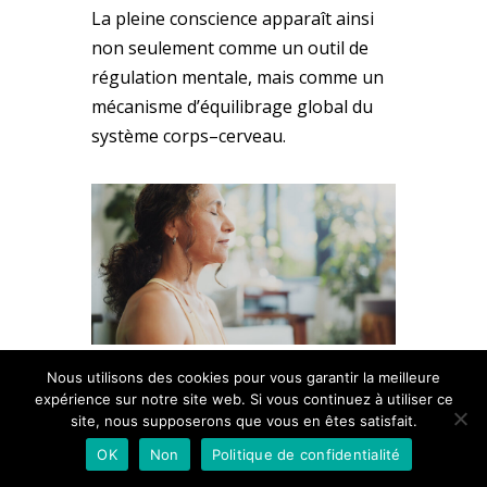
La pleine conscience apparaît ainsi
non seulement comme un outil de
régulation mentale, mais comme un
mécanisme d’équilibrage global du
système corps–cerveau.
Nous utilisons des cookies pour vous garantir la meilleure
LA RÉGULATION
expérience sur notre site web. Si vous continuez à utiliser ce
site, nous supposerons que vous en êtes satisfait.
NEUROBIOLOGI
OK
Non
Politique de confidentialité